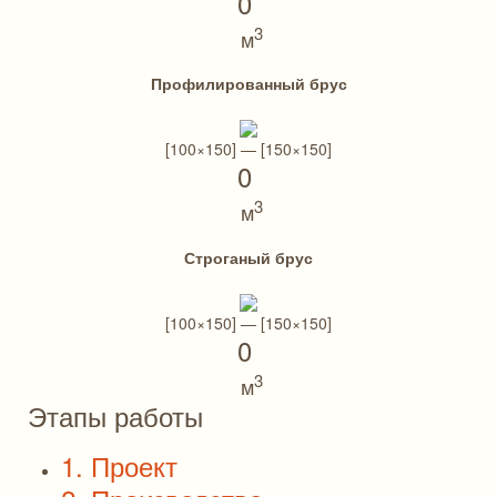
0
3
м
Профилированный брус
[100×150] — [150×150]
0
3
м
Строганый брус
[100×150] — [150×150]
0
3
м
Этапы работы
1. Проект