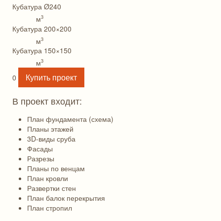
Кубатура Ø240
3
м
Кубатура 200×200
3
м
Кубатура 150×150
3
м
Купить проект
0
В проект входит:
План фундамента (схема)
Планы этажей
3D-виды сруба
Фасады
Разрезы
Планы по венцам
План кровли
Развертки стен
План балок перекрытия
План стропил