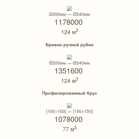
Ø200мм — Ø240мм
1178000
3
124 м
Бревно ручной рубки
Ø200мм — Ø240мм
1351600
3
124 м
Профилированный брус
[100×150] — [150×150]
1078000
3
77 м