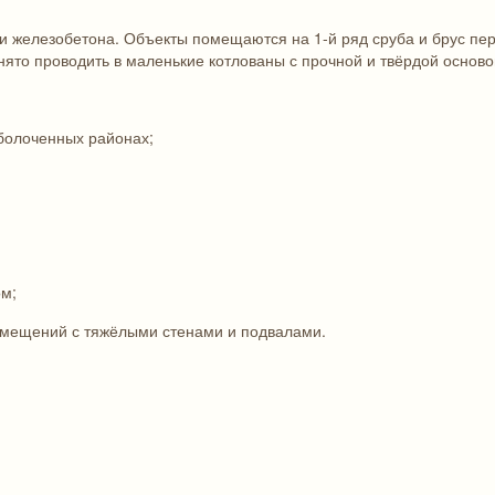
ли железобетона. Объекты помещаются на 1-й ряд сруба и брус пе
ято проводить в маленькие котлованы с прочной и твёрдой осново
аболоченных районах;
;
ом;
омещений с тяжёлыми стенами и подвалами.