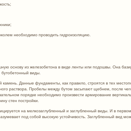
кость;
хники;
цоколем необходимо проводить гидроизоляцию.
ную основу из железобетона в виде ленты или подошвы. Она бази
и бутобетонный виды.
й камень. Данные фундаменты, как правило, строятся в тех местоп
нного раствора. Пробелы между бутом засыпают щебнем, после че
зательном порядке необходимо произвести армирование вертикаль
ну стен постройки.
ируется на мелкозаглубленный и заглубленный виды. И в первом, 
зумевает под собой высокую устойчивость. Заглубленный вид можно