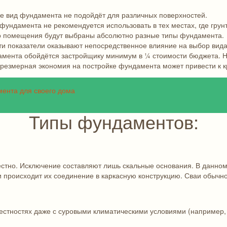
 же вид фундамента не подойдёт для различных поверхностей.
ундамента не рекомендуется использовать в тех местах, где грунт
о помещения будут выбраны абсолютно разные типы фундамента.
Эти показатели оказывают непосредственное влияние на выбор вид
мента обойдётся застройщику минимум в ¼ стоимости бюджета. Не
чрезмерная экономия на постройке фундамента может привести к 
мента для своего дома
Типы фундаментов:
стно. Исключение составляют лишь скальные основания. В данном
и происходит их соединение в каркасную конструкцию. Сваи обычн
естностях даже с суровыми климатическими условиями (например, 