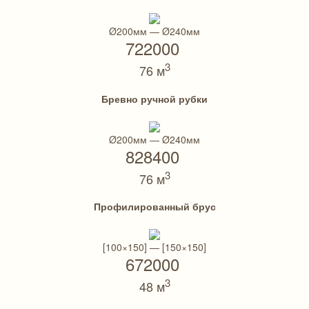
Ø200мм — Ø240мм
722000
3
76 м
Бревно ручной рубки
Ø200мм — Ø240мм
828400
3
76 м
Профилированный брус
[100×150] — [150×150]
672000
3
48 м