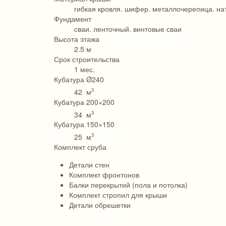
гибкая кровля. шифер. металлочерепица. на
Фундамент
сваи. ленточный. винтовые сваи
Высота этажа
2.5 м
Срок строительства
1 мес.
Кубатура Ø240
3
42 м
Кубатура 200×200
3
34 м
Кубатура 150×150
3
25 м
Комплект сруба
Детали стен
Комплект фронтонов
Балки перекрытий (пола и потолка)
Комплект стропил для крыши
Детали обрешетки