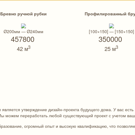
Бревно ручной рубки
Профилированный бр
Ø200мм — Ø240мм
[100×150] — [150×150]
457800
350000
3
3
42 м
25 м
м является утверждение дизайн-проекта будущего дома. У вас ест
 Мы можем переработать любой существующий проект с учетом ваш
азование, огромный опыт и высокую квалификацию, что позволяет