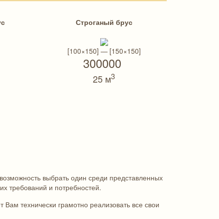
ус
Строганый брус
[100×150] — [150×150]
300000
3
25 м
ь возможность выбрать один среди представленных
их требований и потребностей.
 Вам технически грамотно реализовать все свои